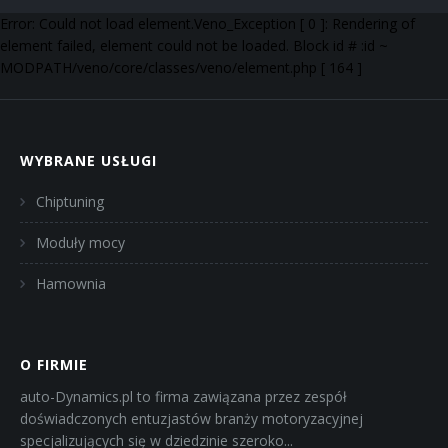
Error: Could not load element.Veno_Exception [ 0 ]: Rendering of
element failed, element could not be loaded. Block id # :id ~
MODPATH/veno/core/classes/veno/element.php [ 164 ]
WYBRANE USŁUGI
Chiptuning
Moduły mocy
Hamownia
O FIRMIE
auto-Dynamics.pl to firma zawiązana przez zespół
doświadczonych entuzjastów branży motoryzacyjnej
specjalizujących się w dziedzinie szeroko...