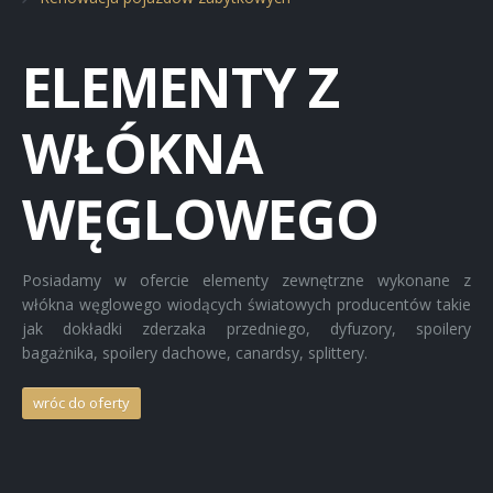
Elementy z włókna węglowego
ELEMENTY Z
Renowacja pojazdów zabytkowych
WŁÓKNA
WĘGLOWEGO
Posiadamy w ofercie elementy zewnętrzne wykonane z
włókna węglowego wiodących światowych producentów takie
jak dokładki zderzaka przedniego, dyfuzory, spoilery
bagażnika, spoilery dachowe, canardsy, splittery.
wróc do oferty